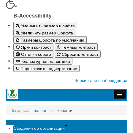
B-Accessibility
Уменьшить размер шрифта
Увеличить размер шрифта
Размеры шрифта по умолчанию
Яркий контраст
Темный контраст
Оттенки серого
Сбросить контраст
Клавиатурная навигация
Переключить подчеркивание
Версия для слабовидящих
Главная
Вы здесь:
Главная
>>
Новости
Абитуриенту-2026
Menu
Студенту
Сведения об организации