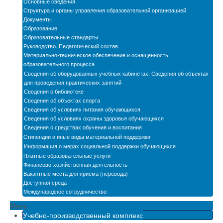
Основные сведения
Новости
Структура и органы управления образовательной организацией
Документы
Бассейн
Образование
Образовательные стандарты
Руководство. Педагогический состав.
Автошкола
Материально-техническое обеспечение и оснащенность
образовательного процесса
Мастерские
Сведения об оборудованных учебных кабинетах. Сведения об объектах
для проведения практических занятий
Обратная связь
Сведения о библиотеке
Сведения об объектах спорта
БПОО
Сведения об условиях питания обучающихся
Сведения об условиях охраны здоровья обучающихся
Карта сайта
Сведения о средствах обучения и воспитания
Стипендии и иные виды материальной поддержки
Электронная информационно-образовательная
Информация о мерах социальной поддержки обучающихся
среда
Платные образовательные услуги
Финансово-хозяйственная деятельность
Снижение бюрократической нагрузки на
Вакантные места для приема (перевода)
педагогических работников
Доступная среда
Международное сотрудничество
Menu
Учебно-производственный комплекс