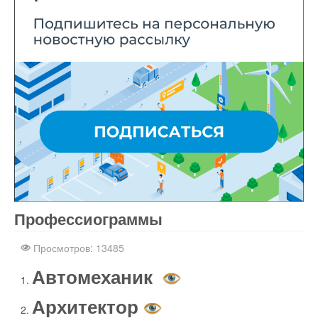
Профессиограммы
Статьи и обзоры
nachodki.ru
Просмотров: 13485
Автомеханик
Архитектор