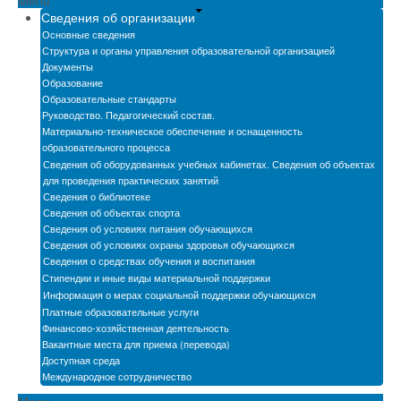
Menu
Новости
Сведения об организации
Основные сведения
Бассейн
Структура и органы управления образовательной организацией
Документы
Образование
Автошкола
Образовательные стандарты
Руководство. Педагогический состав.
Мастерские
Материально-техническое обеспечение и оснащенность
образовательного процесса
Обратная связь
Сведения об оборудованных учебных кабинетах. Сведения об объектах
для проведения практических занятий
БПОО
Сведения о библиотеке
Сведения об объектах спорта
Карта сайта
Сведения об условиях питания обучающихся
Сведения об условиях охраны здоровья обучающихся
Электронная информационно-образовательная
Сведения о средствах обучения и воспитания
среда
Стипендии и иные виды материальной поддержки
Информация о мерах социальной поддержки обучающихся
Снижение бюрократической нагрузки на
Платные образовательные услуги
педагогических работников
Финансово-хозяйственная деятельность
Вакантные места для приема (перевода)
Доступная среда
Международное сотрудничество