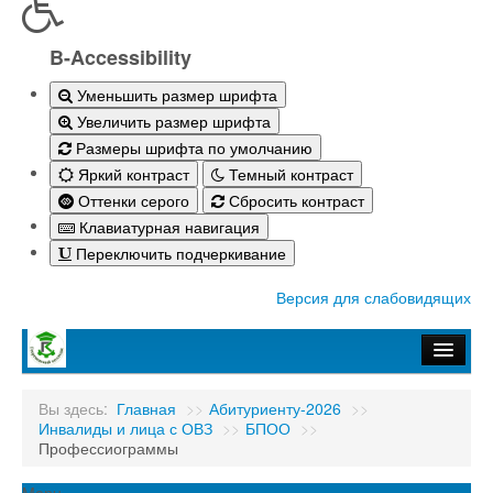
B-Accessibility
Уменьшить размер шрифта
Увеличить размер шрифта
Размеры шрифта по умолчанию
Яркий контраст
Темный контраст
Оттенки серого
Сбросить контраст
Клавиатурная навигация
Переключить подчеркивание
Версия для слабовидящих
Главная
Вы здесь:
Главная
>>
Абитуриенту-2026
>>
Инвалиды и лица с ОВЗ
>>
БПОО
>>
Абитуриенту-2026
Профессиограммы
Студенту