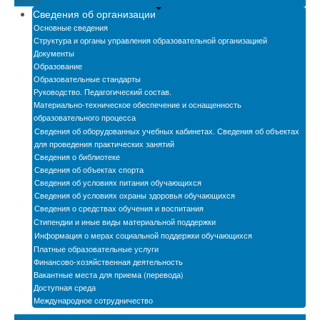
Menu
Новости
Сведения об организации
Основные сведения
Бассейн
Структура и органы управления образовательной организацией
Документы
Образование
Автошкола
Образовательные стандарты
Руководство. Педагогический состав.
Мастерские
Материально-техническое обеспечение и оснащенность
образовательного процесса
Обратная связь
Сведения об оборудованных учебных кабинетах. Сведения об объектах
для проведения практических занятий
БПОО
Сведения о библиотеке
Сведения об объектах спорта
Карта сайта
Сведения об условиях питания обучающихся
Сведения об условиях охраны здоровья обучающихся
Электронная информационно-образовательная
Сведения о средствах обучения и воспитания
среда
Стипендии и иные виды материальной поддержки
Информация о мерах социальной поддержки обучающихся
Снижение бюрократической нагрузки на
Платные образовательные услуги
педагогических работников
Финансово-хозяйственная деятельность
Вакантные места для приема (перевода)
Доступная среда
Международное сотрудничество