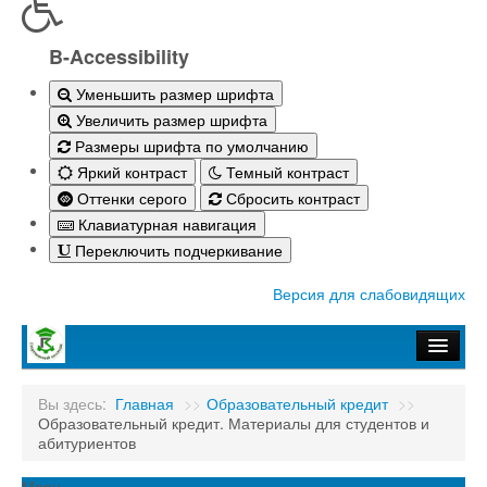
B-Accessibility
Уменьшить размер шрифта
Увеличить размер шрифта
Размеры шрифта по умолчанию
Яркий контраст
Темный контраст
Оттенки серого
Сбросить контраст
Клавиатурная навигация
Переключить подчеркивание
Версия для слабовидящих
Главная
Вы здесь:
Главная
>>
Образовательный кредит
>>
Образовательный кредит. Материалы для студентов и
Абитуриенту-2026
абитуриентов
Студенту