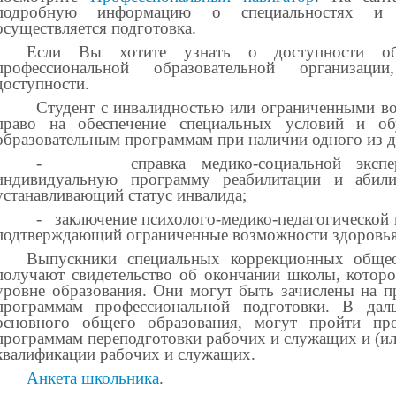
подробную информацию о специальностях и 
осуществляется подготовка.
Если Вы хотите узнать о доступности о
профессиональной образовательной организаци
доступности.
Студент с инвалидностью или ограниченными в
право на обеспечение специальных условий и о
образовательным программам при наличии одного из 
-
справка медико-социальной экс
индивидуальную программу реабилитации и абили
устанавливающий статус инвалида;
-
заключение психолого-медико-педагогической
подтверждающий ограниченные возможности здоровья
Выпускники специальных коррекционных общео
получают свидетельство об окончании школы, которо
уровне образования. Они могут быть зачислены на п
программам профессиональной подготовки. В да
основного общего образования, могут пройти про
программам переподготовки рабочих и служащих и (и
квалификации рабочих и служащих.
Анкета школьника
.