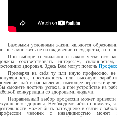
Базовыми условиями жизни являются образовани
человек мог жить не на иждивении государства, а полн
При выборе специальности важно четко осознав
должна соответствовать интересам, склонностям,
состоянию здоровья. Здесь Вам могут помочь
Профес
Примеряя на себя ту или иную профессию, не с
популярность, престижность или высокую заработ
помешает найти направление, имеющее перспективу ли
Вы сможете достичь успеха, а при устройстве на раб
жёсткой конкуренции со здоровыми людьми.
Неправильный выбор профессии может привести 
ухудшению здоровья. Необходимо
чётко понимать, ч
деятельности может быть затруднено в связи с забол
профессии человек с инвалидностью может э