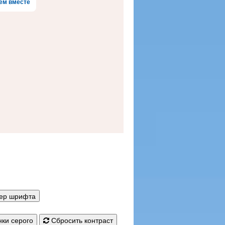
ем вместе
мер шрифта
ки серого
Сбросить контраст