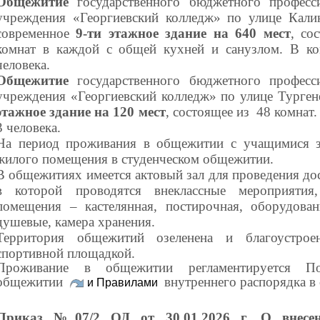
Общежитие
государственного бюджетного професси
учреждения «Георгиевский колледж» по улице Кали
современное
9-ти этажное здание на 640 мест
, со
комнат в каждой с общей кухней и санузлом.
В ко
человека.
Общежитие
государственного бюджетного професси
учреждения «Георгиевский колледж» по улице Турген
этажное здание на 120 мест
, состоящее из 48 комнат
3 человека.
На период прожив
ания в общежитии с учащимися з
жилого помещения в студенческом общежитии.
В общежитиях имеется актовый зал для проведения дос
в которой проводятся внеклассные мероприятия
помещения – кастелянная, постирочная, оборудова
душевые, камера хранения.
Территория общежитий озеленена и благоустрое
спортивной площадкой.
Проживание в общежитии регламентируется По
общежитии
внутреннего распорядка в
и Правилами
Приказ №07/2 ОД от 30.01.2026 г. О внесе