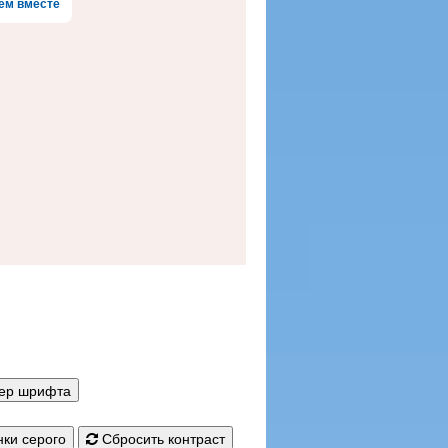
ем вместе
мер шрифта
ки серого
Сбросить контраст