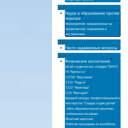
Menu
Наука и образование против
террора
Мероприятия, направленные на
профилактику терроризма и
экстремизма
Menu
Часто задаваемые вопросы
Menu
Физическое воспитание
Штаб студенческих отрядов ГБПОУ
ГК "Крепость"
ССПО "Вертикаль"
ССО "Радуга"
ССО "Авангард"
ССК "Виктория"
Краевой конкурс профессионального
мастерства "Сердце отдаю детям"
«Мое образовательное решение -
глобальным вызовам»
Визитная карточка
Рабочая программа по волейболу