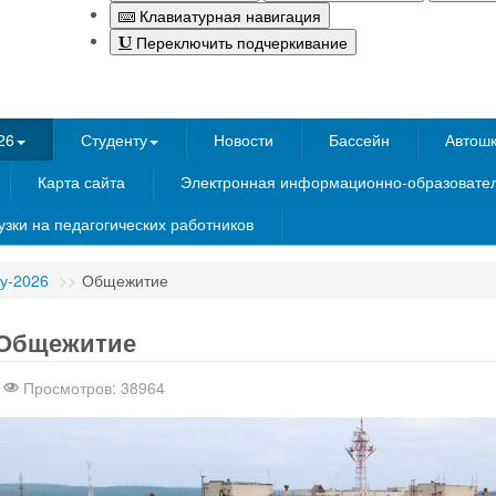
Клавиатурная навигация
Переключить подчеркивание
26
Студенту
Новости
Бассейн
Автош
Карта сайта
Электронная информационно-образовател
зки на педагогических работников
у-2026
>>
Общежитие
Шаблоны Joomla
здесь
Общежитие
Просмотров: 38964