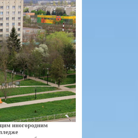
ющим иногородним
лледже