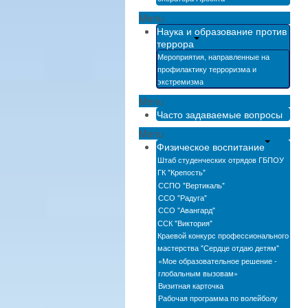
Menu
Наука и образование против
террора
Мероприятия, направленные на
профилактику терроризма и
экстремизма
Menu
Часто задаваемые вопросы
Menu
Физическое воспитание
Штаб студенческих отрядов ГБПОУ
ГК "Крепость"
ССПО "Вертикаль"
ССО "Радуга"
ССО "Авангард"
ССК "Виктория"
Краевой конкурс профессионального
мастерства "Сердце отдаю детям"
«Мое образовательное решение -
глобальным вызовам»
Визитная карточка
Рабочая программа по волейболу