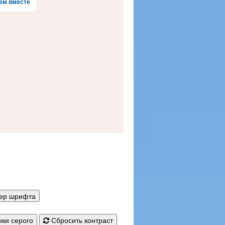
ем вместе
мер шрифта
ки серого
Сбросить контраст