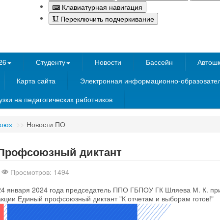
Клавиатурная навигация
Переключить подчеркивание
26
Студенту
Новости
Бассейн
Автош
Карта сайта
Электронная информационно-образовател
зки на педагогических работников
оюз
>>
Новости ПО
Бесплатные шаблоны
Joomla
Профсоюзный диктант
Просмотров: 1494
24 января 2024 года председатель ППО ГБПОУ ГК Шляева М. К. при
акции Единый профсоюзный диктант "К отчетам и выборам готов!"