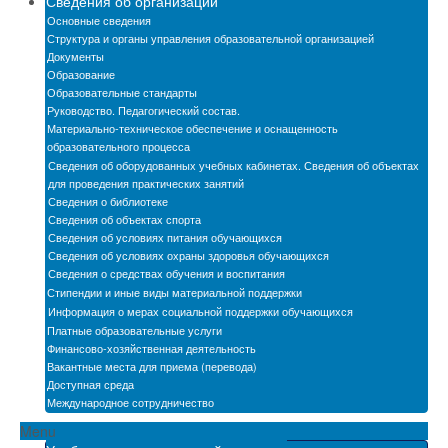
Сведения об организации
Новости
Основные сведения
Структура и органы управления образовательной организацией
Бассейн
Документы
Образование
Образовательные стандарты
Автошкола
Руководство. Педагогический состав.
Материально-техническое обеспечение и оснащенность
Мастерские
образовательного процесса
Сведения об оборудованных учебных кабинетах. Сведения об объектах
Обратная связь
для проведения практических занятий
Сведения о библиотеке
БПОО
Сведения об объектах спорта
Сведения об условиях питания обучающихся
Карта сайта
Сведения об условиях охраны здоровья обучающихся
Сведения о средствах обучения и воспитания
Электронная информационно-образовательная
Стипендии и иные виды материальной поддержки
среда
Информация о мерах социальной поддержки обучающихся
Платные образовательные услуги
Снижение бюрократической нагрузки на
Финансово-хозяйственная деятельность
педагогических работников
Вакантные места для приема (перевода)
Доступная среда
Международное сотрудничество
Menu