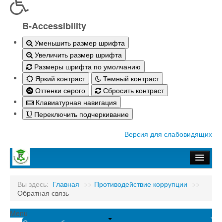
B-Accessibility
Уменьшить размер шрифта
Увеличить размер шрифта
Размеры шрифта по умолчанию
Яркий контраст
Темный контраст
Оттенки серого
Сбросить контраст
Клавиатурная навигация
Переключить подчеркивание
Версия для слабовидящих
Главная
Вы здесь:
Главная
>>
Противодействие коррупции
>>
Обратная связь
Абитуриенту-2026
Студенту
Menu