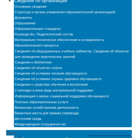
Сведения об организации
Новости
Основные сведения
Структура и органы управления образовательной организацией
Бассейн
Документы
Образование
Образовательные стандарты
Автошкола
Руководство. Педагогический состав.
Материально-техническое обеспечение и оснащенность
Мастерские
образовательного процесса
Сведения об оборудованных учебных кабинетах. Сведения об объектах
Обратная связь
для проведения практических занятий
Сведения о библиотеке
БПОО
Сведения об объектах спорта
Сведения об условиях питания обучающихся
Карта сайта
Сведения об условиях охраны здоровья обучающихся
Сведения о средствах обучения и воспитания
Электронная информационно-образовательная
Стипендии и иные виды материальной поддержки
среда
Информация о мерах социальной поддержки обучающихся
Платные образовательные услуги
Снижение бюрократической нагрузки на
Финансово-хозяйственная деятельность
педагогических работников
Вакантные места для приема (перевода)
Доступная среда
Международное сотрудничество
Menu