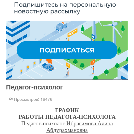
Педагог-психолог
Интернет-магазин
nachodki.ru
Просмотров: 16476
ГРАФИК
РАБОТЫ ПЕДАГОГА-ПСИХОЛОГА
Педагог-психолог
Ибрагимова Алина
Абдурахмановна