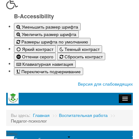
B-Accessibility
Уменьшить размер шрифта
Увеличить размер шрифта
Размеры шрифта по умолчанию
Яркий контраст
Темный контраст
Оттенки серого
Сбросить контраст
Клавиатурная навигация
Переключить подчеркивание
Версия для слабовидящих
Главная
Вы здесь:
Главная
>>
Воспитательная работа
>>
Педагог-психолог
Абитуриенту-2026
Студенту
Menu