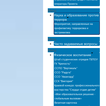
оператора Проекта
Menu
Наука и образование против
террора
Мероприятия, направленные на
профилактику терроризма и
экстремизма
Menu
Часто задаваемые вопросы
Menu
Физическое воспитание
Штаб студенческих отрядов ГБПОУ
ГК "Крепость"
ССПО "Вертикаль"
ССО "Радуга"
ССО "Авангард"
ССК "Виктория"
Краевой конкурс профессионального
мастерства "Сердце отдаю детям"
«Мое образовательное решение -
глобальным вызовам»
Визитная карточка