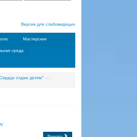
Версия для слабовидящих
кола
Мастерские
ьная среда
"Сердце отдаю детям"
>>
лу
Вперёд