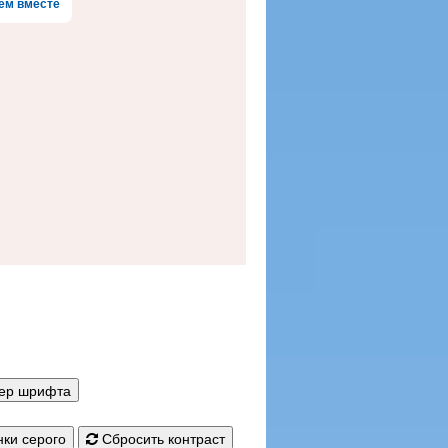
ем вместе
мер шрифта
ки серого
Сбросить контраст