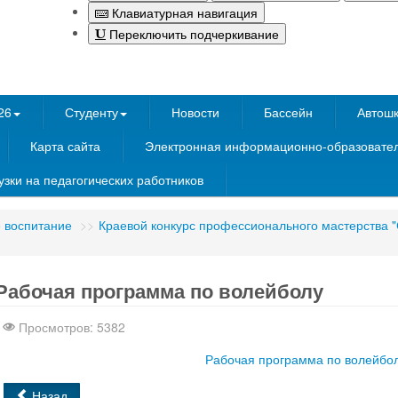
Клавиатурная навигация
Переключить подчеркивание
26
Студенту
Новости
Бассейн
Автош
Карта сайта
Электронная информационно-образовател
зки на педагогических работников
 воспитание
>>
Краевой конкурс профессионального мастерства 
Интернет-магазин
nachodki.ru
Рабочая программа по волейболу
Просмотров: 5382
Рабочая программа по волейбо
Назад