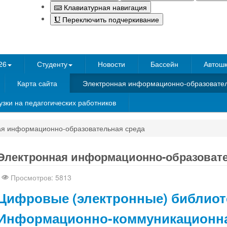
Клавиатурная навигация
Переключить подчеркивание
26
Студенту
Новости
Бассейн
Автош
Карта сайта
Электронная информационно-образовател
зки на педагогических работников
ая информационно-образовательная среда
Все для
Joomla
. Бесплатные шаблоны и расширения.
Электронная информационно-образовате
Просмотров: 5813
Цифровые (электронные) библиот
Информационно-коммуникационн