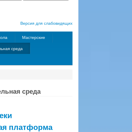
Версия для слабовидящих
кола
Мастерские
ьная среда
льная среда
еки
ая платформа