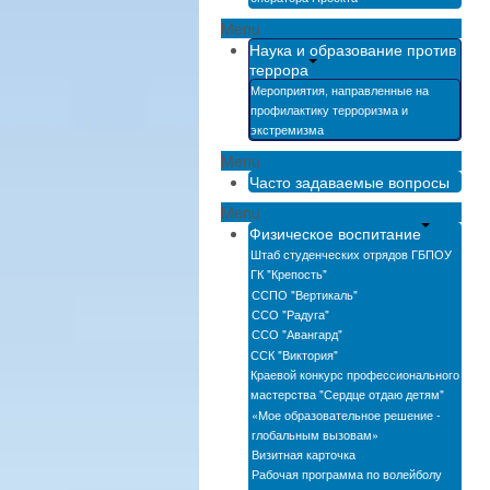
Menu
Наука и образование против
террора
Мероприятия, направленные на
профилактику терроризма и
экстремизма
Menu
Часто задаваемые вопросы
Menu
Физическое воспитание
Штаб студенческих отрядов ГБПОУ
ГК "Крепость"
ССПО "Вертикаль"
ССО "Радуга"
ССО "Авангард"
ССК "Виктория"
Краевой конкурс профессионального
мастерства "Сердце отдаю детям"
«Мое образовательное решение -
глобальным вызовам»
Визитная карточка
Рабочая программа по волейболу