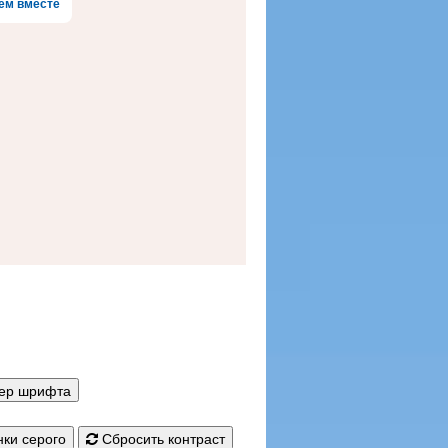
ем вместе
мер шрифта
ки серого
Сбросить контраст