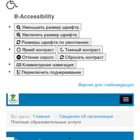
B-Accessibility
Уменьшить размер шрифта
Увеличить размер шрифта
Размеры шрифта по умолчанию
Яркий контраст
Темный контраст
Оттенки серого
Сбросить контраст
Клавиатурная навигация
Переключить подчеркивание
Версия для слабовидящих
Главная
Вы здесь:
Главная
>>
Сведения об организации
>>
Платные образовательные услуги
Абитуриенту-2026
Студенту
Menu