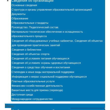
Сведения об организации
Новости
Основные сведения
Структура и органы управления образовательной организацией
Бассейн
Документы
Образование
Образовательные стандарты
Автошкола
Руководство. Педагогический состав.
Материально-техническое обеспечение и оснащенность
Мастерские
образовательного процесса
Сведения об оборудованных учебных кабинетах. Сведения об объектах
Обратная связь
для проведения практических занятий
Сведения о библиотеке
БПОО
Сведения об объектах спорта
Сведения об условиях питания обучающихся
Карта сайта
Сведения об условиях охраны здоровья обучающихся
Сведения о средствах обучения и воспитания
Электронная информационно-образовательная
Стипендии и иные виды материальной поддержки
среда
Информация о мерах социальной поддержки обучающихся
Платные образовательные услуги
Снижение бюрократической нагрузки на
Финансово-хозяйственная деятельность
педагогических работников
Вакантные места для приема (перевода)
Доступная среда
Международное сотрудничество
Menu